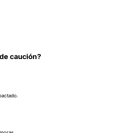
 de caución?
pactado.
emoras.